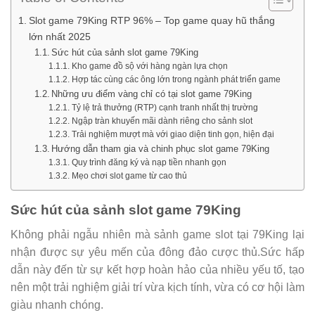
Slot game 79King RTP 96% – Top game quay hũ thắng
lớn nhất 2025
Sức hút của sảnh slot game 79King
Kho game đồ sộ với hàng ngàn lựa chọn
Hợp tác cùng các ông lớn trong ngành phát triển game
Những ưu điểm vàng chỉ có tại slot game 79King
Tỷ lệ trả thưởng (RTP) cạnh tranh nhất thị trường
Ngập tràn khuyến mãi dành riêng cho sảnh slot
Trải nghiệm mượt mà với giao diện tinh gọn, hiện đại
Hướng dẫn tham gia và chinh phục slot game 79King
Quy trình đăng ký và nạp tiền nhanh gọn
Mẹo chơi slot game từ cao thủ
Sức hút của sảnh slot game 79King
Không phải ngẫu nhiên mà sảnh game slot tại 79King lại
nhận được sự yêu mến của đông đảo cược thủ.Sức hấp
dẫn này đến từ sự kết hợp hoàn hảo của nhiều yếu tố, tạo
nên một trải nghiệm giải trí vừa kịch tính, vừa có cơ hội làm
giàu nhanh chóng.