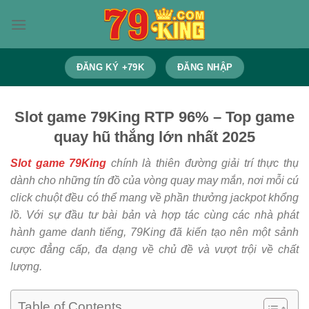
Bỏ
qua
nội
dung
ĐĂNG KÝ +79K
ĐĂNG NHẬP
Slot game 79King RTP 96% – Top game
quay hũ thắng lớn nhất 2025
Slot game 79King
chính là thiên đường giải trí thực thụ
dành cho những tín đồ của vòng quay may mắn, nơi mỗi cú
click chuột đều có thể mang về phần thưởng jackpot khổng
lồ. Với sự đầu tư bài bản và hợp tác cùng các nhà phát
hành game danh tiếng, 79King đã kiến tạo nên một sảnh
cược đẳng cấp, đa dạng về chủ đề và vượt trội về chất
lượng.
Table of Contents