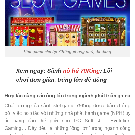
Kho game slot tại 79King phong phú, đa dạng
Xem ngay: Sảnh
nổ hũ 79King
: Lối
chơi đơn giản, trúng lớn dễ dàng
Hợp tác cùng các ông lớn trong ngành phát triển game
Chất lượng của sảnh slot game 79King được bảo chứng
bởi việc hợp tác với những nhà phát hành game (NPH) uy
tín hàng đầu thế giới như PG Soft, JILI, Evolution
Gaming… Đây đều là những “ông lớn” trong ngành công