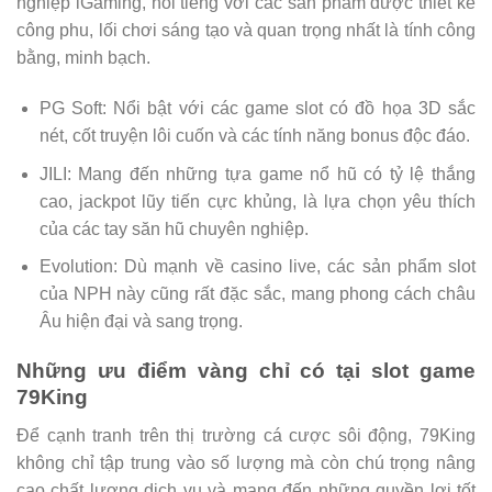
nghiệp iGaming, nổi tiếng với các sản phẩm được thiết kế
công phu, lối chơi sáng tạo và quan trọng nhất là tính công
bằng, minh bạch.
PG Soft: Nổi bật với các game slot có đồ họa 3D sắc
nét, cốt truyện lôi cuốn và các tính năng bonus độc đáo.
JILI: Mang đến những tựa game nổ hũ có tỷ lệ thắng
cao, jackpot lũy tiến cực khủng, là lựa chọn yêu thích
của các tay săn hũ chuyên nghiệp.
Evolution: Dù mạnh về casino live, các sản phẩm slot
của NPH này cũng rất đặc sắc, mang phong cách châu
Âu hiện đại và sang trọng.
Những ưu điểm vàng chỉ có tại slot game
79King
Để cạnh tranh trên thị trường cá cược sôi động, 79King
không chỉ tập trung vào số lượng mà còn chú trọng nâng
cao chất lượng dịch vụ và mang đến những quyền lợi tốt