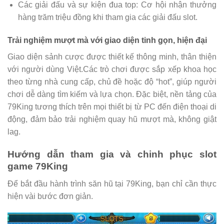
Các giải đấu và sự kiện đua top: Cơ hội nhận thưởng
hàng trăm triệu đồng khi tham gia các giải đấu slot.
Trải nghiệm mượt mà với giao diện tinh gọn, hiện đại
Giao diện sảnh cược được thiết kế thông minh, thân thiện
với người dùng Việt.Các trò chơi được sắp xếp khoa học
theo từng nhà cung cấp, chủ đề hoặc độ “hot”, giúp người
chơi dễ dàng tìm kiếm và lựa chọn. Đặc biệt, nền tảng của
79King tương thích trên mọi thiết bị từ PC đến điện thoại di
động, đảm bảo trải nghiệm quay hũ mượt mà, không giật
lag.
Hướng dẫn tham gia và chinh phục slot
game 79King
Để bắt đầu hành trình săn hũ tại 79King, bạn chỉ cần thực
hiện vài bước đơn giản.