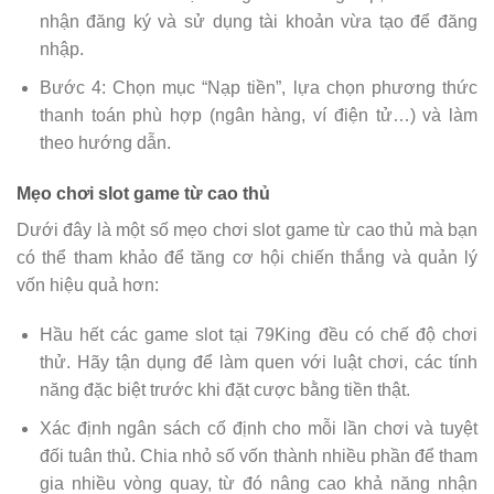
nhận đăng ký và sử dụng tài khoản vừa tạo để đăng
nhập.
Bước 4: Chọn mục “Nạp tiền”, lựa chọn phương thức
thanh toán phù hợp (ngân hàng, ví điện tử…) và làm
theo hướng dẫn.
Mẹo chơi slot game từ cao thủ
Dưới đây là một số mẹo chơi slot game từ cao thủ mà bạn
có thể tham khảo để tăng cơ hội chiến thắng và quản lý
vốn hiệu quả hơn:
Hầu hết các game slot tại 79King đều có chế độ chơi
thử. Hãy tận dụng để làm quen với luật chơi, các tính
năng đặc biệt trước khi đặt cược bằng tiền thật.
Xác định ngân sách cố định cho mỗi lần chơi và tuyệt
đối tuân thủ. Chia nhỏ số vốn thành nhiều phần để tham
gia nhiều vòng quay, từ đó nâng cao khả năng nhận