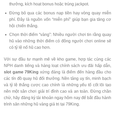
thưởng, kích hoạt bonus hoặc trúng jackpot.
Đừng bỏ qua các bonus nạp tiền hay vòng quay miễn
phí. Đây là nguồn vốn “miễn phí” giúp bạn gia tăng cơ
hội chiến thắng.
Chọn thời điểm “vàng”: Nhiều người chơi tin rằng quay
hũ vào những thời điểm có đông người chơi online sẽ
có tỷ lệ nổ hũ cao hơn.
Với sự đầu tư mạnh mẽ về kho game, hợp tác cùng các
NPH danh tiếng và hàng loạt chính sách ưu đãi hấp dẫn,
slot game 79King
xứng đáng là điểm đến hàng đầu cho
các tín đồ quay hũ đổi thưởng. Nền tảng uy tín, minh bạch
và tỷ lệ thắng cược cao chính là những yếu tố cốt lõi tạo
nên một sân chơi giải trí đỉnh cao và an toàn. Đừng chần
chừ, hãy đăng ký tài khoản ngay hôm nay để bắt đầu hành
trình săn những hũ vàng giá trị tại 79King.