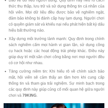
Bảo vệ dữ liệu người dùng: Quy định này nêu rõ cách
thức thu thập, lưu trữ và sử dụng thông tin cá nhân của
hội viên. Mọi dữ liệu đều được bảo vệ nghiêm ngặt,
đảm bảo không bị đánh cắp hay lạm dụng. Người chơi
có quyền giám sát và khiếu nại nếu phát hiện bất kỳ dấu
hiệu bất thường nào.
Xây dựng môi trường lành mạnh: Quy định trong chính
sách nghiêm cấm mọi hành vi gian lận, sử dụng công
cụ hack hoặc các hoạt động trái phép khác. Điều này
giúp duy trì một sân chơi công bằng nơi mọi người đều
có cơ hội như nhau.
Tăng cường niềm tin: Khi hiểu rõ về chính sách bảo
mật, hội viên sẽ cảm thấy an tâm hơn khi cung cấp
thông tin và tham gia trải nghiệm. Sự minh bạch trong
các quy định này giúp củng cố mối quan hệ giữa người
chơi và
79KING
.