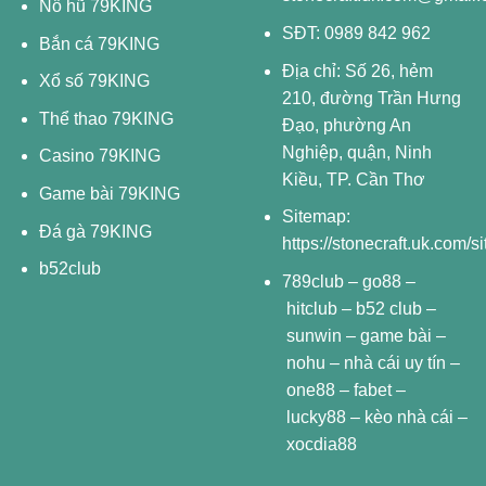
Nổ hũ 79KING
SĐT: 0989 842 962
Bắn cá 79KING
Địa chỉ: Số 26, hẻm
Xổ số 79KING
210, đường Trần Hưng
Thể thao 79KING
Đạo, phường An
Nghiệp, quận, Ninh
Casino 79KING
Kiều, TP. Cần Thơ
Game bài 79KING
Sitemap:
Đá gà 79KING
https://stonecraft.uk.com/
b52club
789club
–
go88
–
hitclub
–
b52 club
–
sunwin
–
game bài
–
nohu
–
nhà cái uy tín
–
one88
–
fabet
–
lucky88
–
kèo nhà cái
–
xocdia88